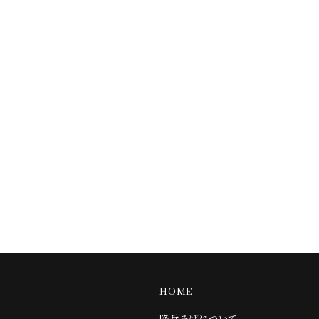
ただきます。
私は野球はあまり分かりませんが、阪神タイガースが
38年ぶりの日本一だとか。
祝意を込めて一句！
歳末のセールの旗も黄色黒
皆様良いお年をお迎えくださいませ。
新しい記事へ
一覧へ
古い記事へ
HOME
隆兵そばについて