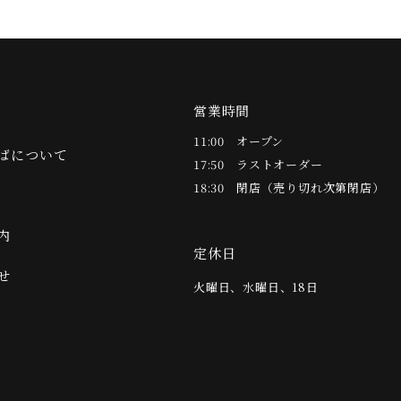
営業時間
E
11:00
オープン
ばについて
17:50
ラストオーダー
18:30
閉店（売り切れ次第閉店）
内
定休日
せ
火曜日、水曜日、18日
オンラインショップ
Twitter
Instagram