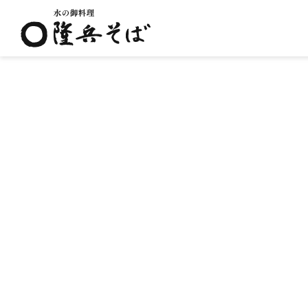
水の御料理 隆兵そば
2024.06.30
7月の
【7月の早仕舞