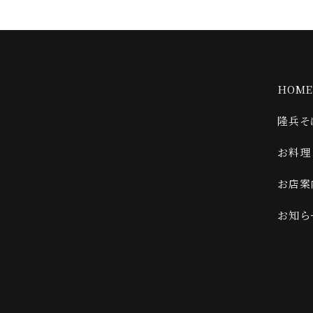
HOM
隆兵そ
お料理
お店案
お知ら