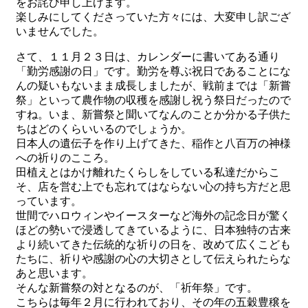
をお詫び申し上げます。
楽しみにしてくださっていた方々には、大変申し訳ござ
いませんでした。
さて、１１月２３日は、カレンダーに書いてある通り
「勤労感謝の日」です。勤労を尊ぶ祝日であることにな
んの疑いもないまま成長しましたが、戦前までは「新嘗
祭」といって農作物の収穫を感謝し祝う祭日だったので
すね。いま、新嘗祭と聞いてなんのことか分かる子供た
ちはどのくらいいるのでしょうか。
日本人の遺伝子を作り上げてきた、稲作と八百万の神様
への祈りのこころ。
田植えとはかけ離れたくらしをしている私達だからこ
そ、店を営む上でも忘れてはならない心の持ち方だと思
っています。
世間でハロウィンやイースターなど海外の記念日が驚く
ほどの勢いで浸透してきているように、日本独特の古来
より続いてきた伝統的な祈りの日を、改めて広くこども
たちに、祈りや感謝の心の大切さとして伝えられたらな
あと思います。
そんな新嘗祭の対となるのが、「祈年祭」です。
こちらは毎年２月に行われており、その年の五穀豊穣を