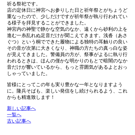
祈る祭祀です。
店の定休日に神宮へお参りした日と祈年祭とがちょうど
重なったので、少しだけですが祈年祭が執り行われてい
る様子を拝見することができました。
神宮内の神聖で静かな空気のなか、遠くから砂利の上を
進む一糸乱れぬ足音だけが聞こえてきます。浅沓（あさ
ぐつ）という桐でできた履物による独特の耳触りの良い
その音が次第に大きくなり、神職の方たちの真っ白な姿
が見えてきました。警備員の方が、祭事がよるに執り行
われるときは、ほんの僅かな明かりのもとで暗闇のなか
音だけが響いているから、もっと雰囲気があるよとおっ
しゃっていました。
皆様にとってこの年も実り豊かな一年となりますよう
に。隆兵そばも、楽しい発信をし続けられるよう、これ
からも精進致します！
新しい記事へ
一覧へ
古い記事へ