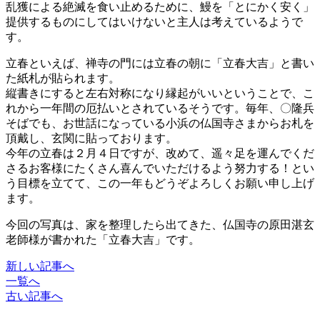
乱獲による絶滅を食い止めるために、鰻を「とにかく安く」
提供するものにしてはいけないと主人は考えているようで
す。
立春といえば、禅寺の門には立春の朝に「立春大吉」と書い
た紙札が貼られます。
縦書きにすると左右対称になり縁起がいいということで、こ
れから一年間の厄払いとされているそうです。毎年、〇隆兵
そばでも、お世話になっている小浜の仏国寺さまからお札を
頂戴し、玄関に貼っております。
今年の立春は２月４日ですが、改めて、遥々足を運んでくだ
さるお客様にたくさん喜んでいただけるよう努力する！とい
う目標を立てて、この一年もどうぞよろしくお願い申し上げ
ます。
今回の写真は、家を整理したら出てきた、仏国寺の原田湛玄
老師様が書かれた「立春大吉」です。
新しい記事へ
一覧へ
古い記事へ