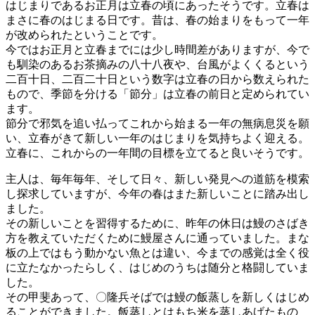
はじまりであるお正月は立春の頃にあったそうです。立春は
まさに春のはじまる日です。昔は、春の始まりをもって一年
が改められたということです。
今ではお正月と立春までには少し時間差がありますが、今で
も馴染のあるお茶摘みの八十八夜や、台風がよくくるという
二百十日、二百二十日という数字は立春の日から数えられた
もので、季節を分ける「節分」は立春の前日と定められてい
ます。
節分で邪気を追い払ってこれから始まる一年の無病息災を願
い、立春がきて新しい一年のはじまりを気持ちよく迎える。
立春に、これからの一年間の目標を立てると良いそうです。
主人は、毎年毎年、そして日々、新しい発見への道筋を模索
し探求していますが、今年の春はまた新しいことに踏み出し
ました。
その新しいことを習得するために、昨年の休日は鰻のさばき
方を教えていただくために鰻屋さんに通っていました。まな
板の上ではもう動かない魚とは違い、今までの感覚は全く役
に立たなかったらしく、はじめのうちは随分と格闘していま
した。
その甲斐あって、〇隆兵そばでは鰻の飯蒸しを新しくはじめ
ることができました。飯蒸しとはもち米を蒸しあげたもの