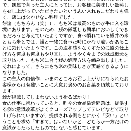
で、餅屋で育った主人にとっては、お客様に美味しい飯蒸し
を召し上がっていただきたいという思い入れもこだわりも強
く、店には欠かせない料理でした。
餅論（もちろん（笑））、もち米は最高のものが手に入る環
境にあります。そのため、鰻の飯蒸しも簡単においしくでき
るだろうと考えていたようですが、食べ慣れている鰻丼の米
ともち米とでは、鰻と一緒に食べた時にかなり違いがあるこ
とに気付いたようです。この違和感をなくすために鰻の仕上
げ方を何度も何度もやり直し、ようやく今までの既成概念を
取り払った、もち米に合う鰻の処理方法を編み出しました。
それによって、さらにもち米の美味しさが実感できるように
なりました。
この主人の自信作、いまのところお召し上がりになられたお
客様からは有難いことに大変お褒めのお言葉を頂戴しており
ます。
鰻が絶滅してしまわないよう祈るばかり！
食の仕事に携わっていると、昨今の食品偽造問題は、提供す
る側の意識改革がよくクローズアップしてテレビなどで取り
上げられていますが、提供される側もとにかく「安い」とい
うことを求め「すぎて」はいないかと、どちらか一方だけの
意識がもたらしたものではないと感じています。